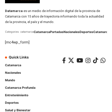
Datamarca
es un medio de información digital de la provincia de
Catamarca con 15 años de trayectoria informando toda la actualidad
de la provincia, el país y el mundo.
Catamarca
Portadas
Nacionales
Deportes
Catamarca
C
Categories: catamarca
[mc4wp_form]
Quick Links
Catamarca
Nacionales
Mundo
Catamarca Profunda
Entretenimiento
Deportes
Salud y Bienestar