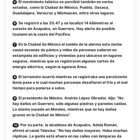
El movimiento telúrico se percibió también en varios
estados, como la Ciudad de México, Puebla, Oaxaca,
Guadalajara, Veracruz y Michoacán, entre otros lugares.
Se registró a las 20.47 y se localizó 14 kilómetros al
sureste de Acapulco, en Guerrero. Hay alerta de posible
tsunami en la costa del Pacífico.
En la Ciudad de México el sonido de la alarma esta noche
causó escenas de pánico y miles de personas salieron en
estampida de edificios y viviendas para ubicarse en lugares
seguros, mientras que se registraron algunos cortes de
energía eléctrica, según la agencia Ansa.
El terremoto ocurrió mientras se registraba una persistente
lluvia pese a lo cual muchas personas desafiaron el frío y el mal
tiempo para ponerse a salvo.
El presidente de México, Andrés López Obrador, dijo: “No
hay daños en Guerrero, sólo algunas piedras y paredes caídas.
Lo mismo sucede en Morelos, mientras que no hay daños
graves en la Ciudad de México”.
Por su parte, la alcaldesa de Acapulco, Adela Román,
afirmó al canal Televisa: “No hay daños mayores. Hubo muchas
réplicas. La gente está afuera en las calles con lámparas de