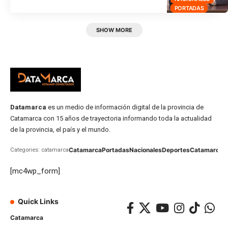
PORTADAS
SHOW MORE
Datamarca
es un medio de información digital de la provincia de
Catamarca con 15 años de trayectoria informando toda la actualidad
de la provincia, el país y el mundo.
Catamarca
Portadas
Nacionales
Deportes
Catamarca
C
Categories: catamarca
[mc4wp_form]
Quick Links
Catamarca