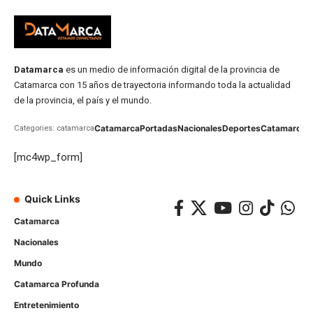
Datamarca
es un medio de información digital de la provincia de
Catamarca con 15 años de trayectoria informando toda la actualidad
de la provincia, el país y el mundo.
Catamarca
Portadas
Nacionales
Deportes
Catamarca
C
Categories: catamarca
[mc4wp_form]
Quick Links
Catamarca
Nacionales
Mundo
Catamarca Profunda
Entretenimiento