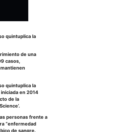
o quintuplica la
brimiento de una
09 casos,
e mantienen
o quintuplica la
 iniciada en 2014
cto de la
Science’.
las personas frente a
dera “enfermedad
bico de sangre.