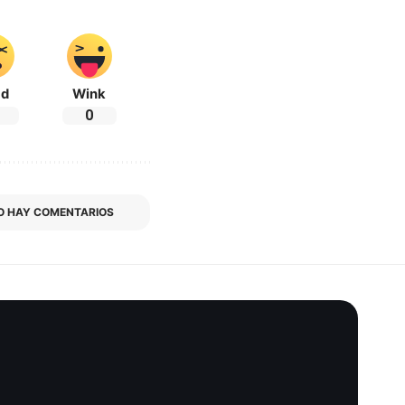
ad
Wink
0
O HAY COMENTARIOS