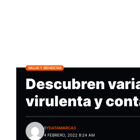
SALUD Y BIENESTAR
Descubren vari
virulenta y con
BY
DATAMARCA3
4 FEBRERO, 2022 8:24 AM