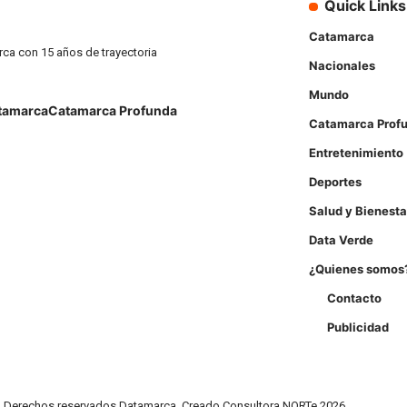
Quick Links
Catamarca
rca con 15 años de trayectoria
Nacionales
Mundo
tamarca
Catamarca Profunda
Catamarca Prof
Entretenimiento
Deportes
Salud y Bienesta
Data Verde
¿Quienes somos
Contacto
Publicidad
Derechos reservados Datamarca, Creado Consultora NORTe 2026