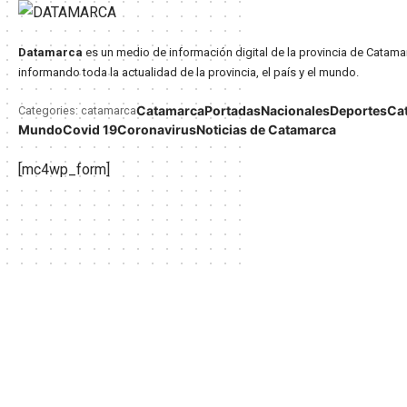
Datamarca
es un medio de información digital de la provincia de Catama
informando toda la actualidad de la provincia, el país y el mundo.
Catamarca
Portadas
Nacionales
Deportes
Ca
Categories: catamarca
Mundo
Covid 19
Coronavirus
Noticias de Catamarca
[mc4wp_form]