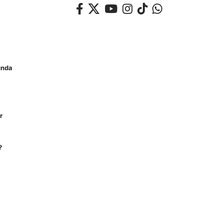
unda
r
?