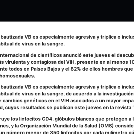
 bautizada VB es especialmente agresiva y triplica o inclus
bitual de virus en la sangre.
nternacional de científicos anunció este jueves el descu
s virulenta y contagiosa del VIH, presente en al menos 1
nte todos en Países Bajos y el 82% de ellos hombres qu
 homosexuales.
 bautizada VB es especialmente agresiva y triplica o inclus
bitual de virus en la sangre, de acuerdo a la investigación
r cambios genéticos en el VIH asociados a un mayor impa
 cuyos resultados se publican este jueves en la revista ‘
ruye los linfocitos CD4, glóbulos blancos que protegen a 
iones, y la Organización Mundial de la Salud (OMS) consi
un número menor de 350 linfocitos por cada milímetro cú