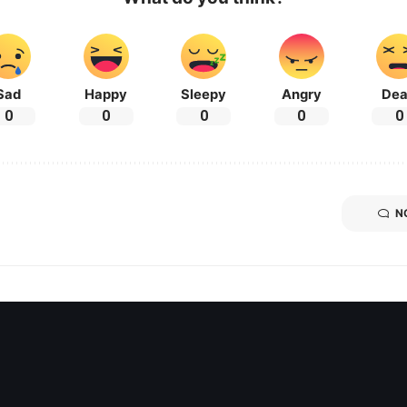
Sad
Happy
Sleepy
Angry
De
0
0
0
0
0
N