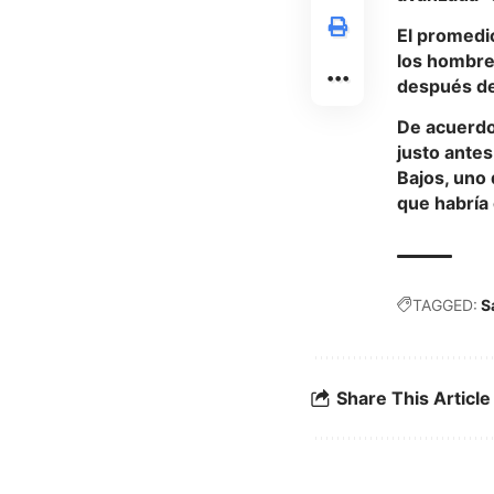
El promedi
los hombre
después de
De acuerdo 
justo antes
Bajos, uno 
que habría
TAGGED:
S
Share This Article