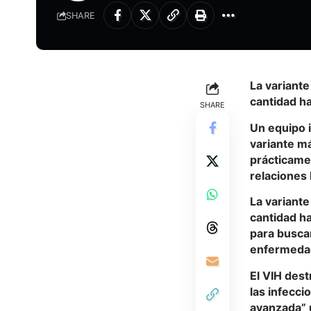
SHARE
La variante
cantidad ha
SHARE
Un equipo i
variante má
prácticame
relaciones
La variante
cantidad ha
para busca
enfermedad,
El VIH dest
las infecc
avanzada” 