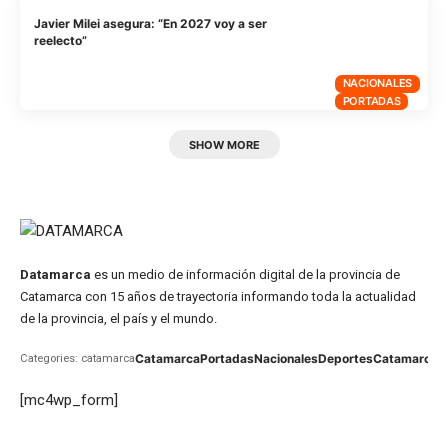
Javier Milei asegura: “En 2027 voy a ser
reelecto”
NACIONALES
PORTADAS
SHOW MORE
Datamarca
es un medio de información digital de la provincia de
Catamarca con 15 años de trayectoria informando toda la actualidad
de la provincia, el país y el mundo.
Catamarca
Portadas
Nacionales
Deportes
Catamarca
C
Categories: catamarca
[mc4wp_form]