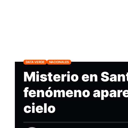
DATA VERDE
NACIONALES
Misterio en San
fenómeno aparec
cielo