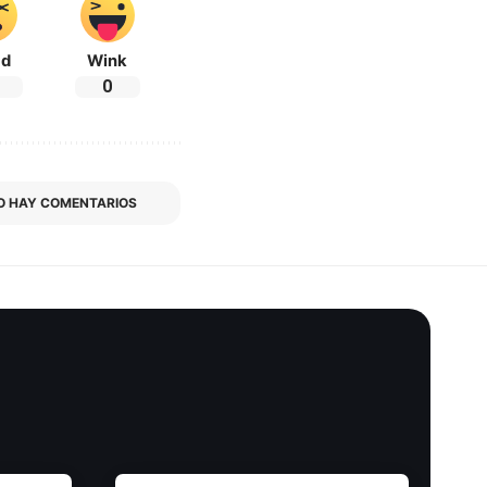
ad
Wink
0
O HAY COMENTARIOS