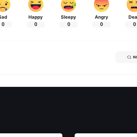
Sad
Happy
Sleepy
Angry
De
0
0
0
0
0
N