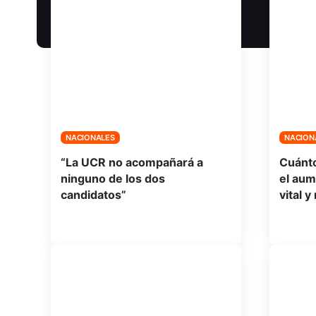
NACIONALES
NACION
“La UCR no acompañará a
Cuánto
ninguno de los dos
el aum
candidatos”
vital y