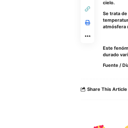
cielo.
Se trata d
temperatur
atmósfera r
Este fenóm
durado var
Fuente /
Di
Share This Article