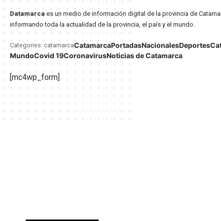
Datamarca
es un medio de información digital de la provincia de Catama
informando toda la actualidad de la provincia, el país y el mundo.
Catamarca
Portadas
Nacionales
Deportes
Ca
Categories: catamarca
Mundo
Covid 19
Coronavirus
Noticias de Catamarca
[mc4wp_form]