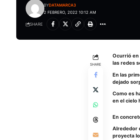
BY
DATAMARCA3
2 FEBRERO, 2022 10:12 AM
SHARE
Ocurrió en 
las redes 
SHARE
En las pri
dejado sorp
Como es ha
en el cielo
En concreto
Alrededor d
proyecta lo