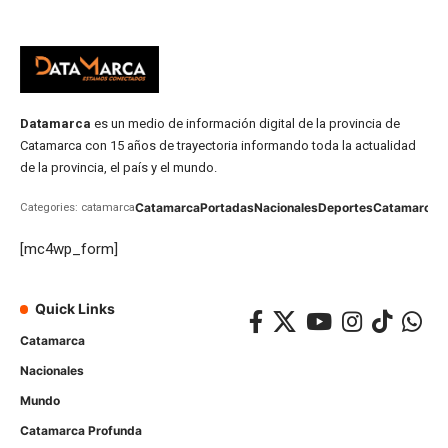
Datamarca
es un medio de información digital de la provincia de
Catamarca con 15 años de trayectoria informando toda la actualidad
de la provincia, el país y el mundo.
Catamarca
Portadas
Nacionales
Deportes
Catamarca
C
Categories: catamarca
[mc4wp_form]
Quick Links
Catamarca
Nacionales
Mundo
Catamarca Profunda