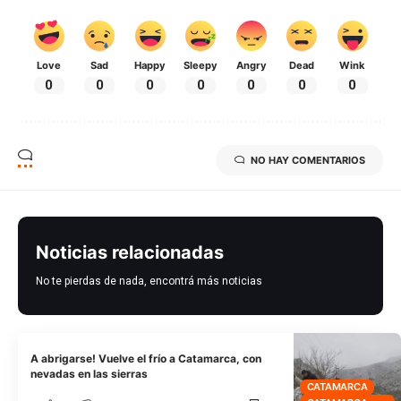
Love
Sad
Happy
Sleepy
Angry
Dead
Wink
0
0
0
0
0
0
0
NO HAY COMENTARIOS
Noticias relacionadas
No te pierdas de nada, encontrá más noticias
A abrigarse! Vuelve el frío a Catamarca, con
nevadas en las sierras
CATAMARCA