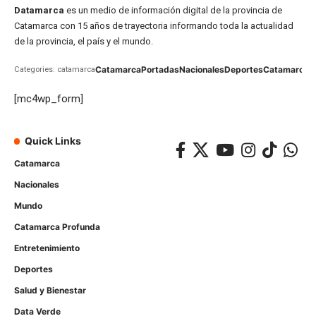
Datamarca
es un medio de información digital de la provincia de
Catamarca con 15 años de trayectoria informando toda la actualidad
de la provincia, el país y el mundo.
Catamarca
Portadas
Nacionales
Deportes
Catamarca
C
Categories: catamarca
[mc4wp_form]
Quick Links
Catamarca
Nacionales
Mundo
Catamarca Profunda
Entretenimiento
Deportes
Salud y Bienestar
Data Verde