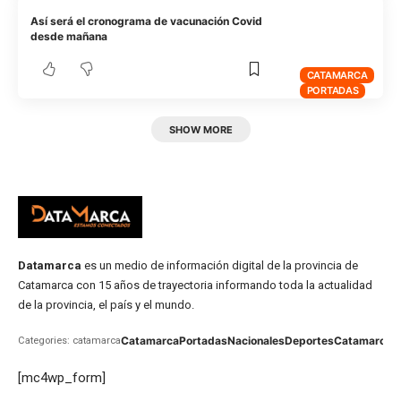
Así será el cronograma de vacunación Covid
desde mañana
CATAMARCA
PORTADAS
SHOW MORE
Datamarca
es un medio de información digital de la provincia de
Catamarca con 15 años de trayectoria informando toda la actualidad
de la provincia, el país y el mundo.
Catamarca
Portadas
Nacionales
Deportes
Catamarca
C
Categories: catamarca
[mc4wp_form]