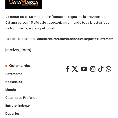
Datamarca
es un medio de información digital de la provincia de
Catamarca con 15 años de trayectoria informando toda la actualidad
de la provincia, el país y el mundo.
Catamarca
Portadas
Nacionales
Deportes
Catamarca
C
Categories: catamarca
[mc4wp_form]
Quick Links
Catamarca
Nacionales
Mundo
Catamarca Profunda
Entretenimiento
Deportes