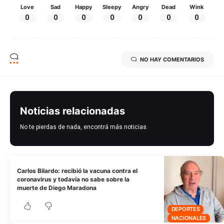
Love
Sad
Happy
Sleepy
Angry
Dead
Wink
0
0
0
0
0
0
0
NO HAY COMENTARIOS
Noticias relacionadas
No te pierdas de nada, encontrá más noticias
Carlos Bilardo: recibió la vacuna contra el
coronavirus y todavía no sabe sobre la
muerte de Diego Maradona
DEPORTES
NACIONALES