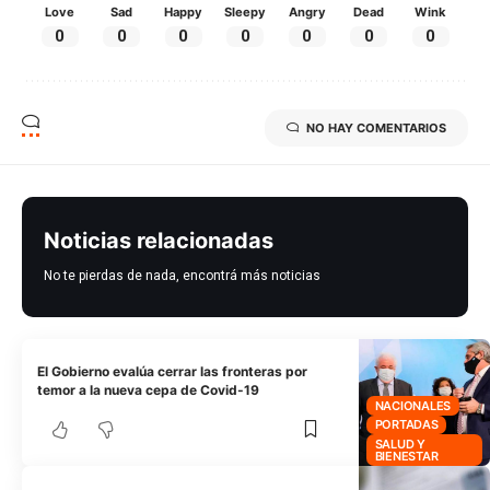
Love
Sad
Happy
Sleepy
Angry
Dead
Wink
0
0
0
0
0
0
0
NO HAY COMENTARIOS
Noticias relacionadas
No te pierdas de nada, encontrá más noticias
El Gobierno evalúa cerrar las fronteras por
temor a la nueva cepa de Covid-19
NACIONALES
PORTADAS
SALUD Y
BIENESTAR