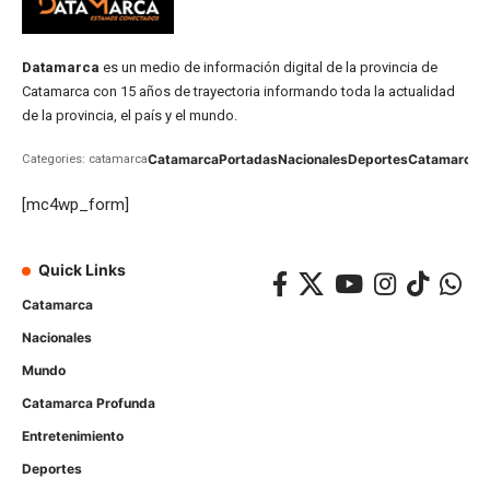
Datamarca
es un medio de información digital de la provincia de
Catamarca con 15 años de trayectoria informando toda la actualidad
de la provincia, el país y el mundo.
Catamarca
Portadas
Nacionales
Deportes
Catamarca
C
Categories: catamarca
[mc4wp_form]
Quick Links
Catamarca
Nacionales
Mundo
Catamarca Profunda
Entretenimiento
Deportes