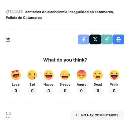
TAGGED:
controles de alcoholemia
inseguridad en catamarca
Policia de Catamarca
What do you think?
Love
Sad
Happy
Sleepy
Angry
Dead
Wink
0
0
0
0
0
0
0
NO HAY COMENTARIOS