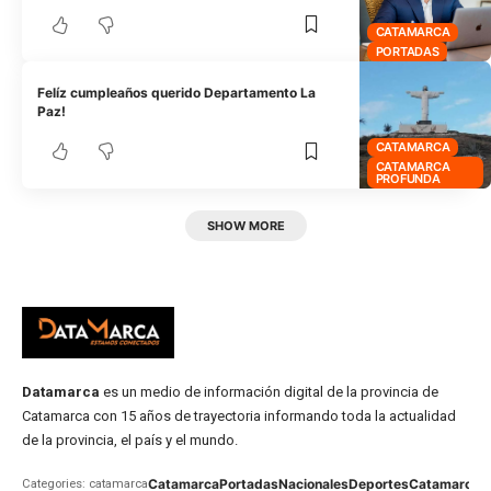
CATAMARCA
PORTADAS
Felíz cumpleaños querido Departamento La
Paz!
CATAMARCA
CATAMARCA
PROFUNDA
SHOW MORE
Datamarca
es un medio de información digital de la provincia de
Catamarca con 15 años de trayectoria informando toda la actualidad
de la provincia, el país y el mundo.
Catamarca
Portadas
Nacionales
Deportes
Catamarca
C
Categories: catamarca