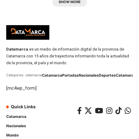
SHOW MORE
Datamarca
es un medio de información digital de la provincia de
Catamarca con 15 años de trayectoria informando toda la actualidad
de la provincia, el país y el mundo.
Catamarca
Portadas
Nacionales
Deportes
Catamarca
C
Categories: catamarca
[mc4wp_form]
Quick Links
Catamarca
Nacionales
Mundo