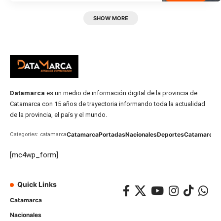
SHOW MORE
Datamarca
es un medio de información digital de la provincia de
Catamarca con 15 años de trayectoria informando toda la actualidad
de la provincia, el país y el mundo.
Catamarca
Portadas
Nacionales
Deportes
Catamarca
C
Categories: catamarca
[mc4wp_form]
Quick Links
Catamarca
Nacionales