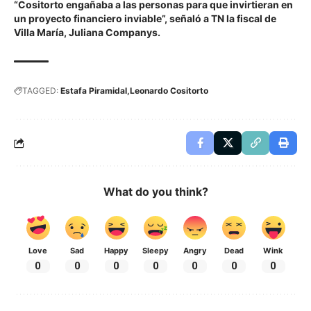
“Cositorto engañaba a las personas para que invirtieran en
un proyecto financiero inviable”, señaló a TN la fiscal de
Villa María, Juliana Companys.
TAGGED:
Estafa Piramidal
Leonardo Cositorto
What do you think?
Love
Sad
Happy
Sleepy
Angry
Dead
Wink
0
0
0
0
0
0
0