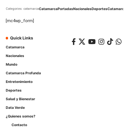
Catamarca
Portadas
Nacionales
Deportes
Catamarca
C
Categories: catamarca
[mc4wp_form]
Quick Links
Catamarca
Nacionales
Mundo
Catamarca Profunda
Entretenimiento
Deportes
Salud y Bienestar
Data Verde
¿Quienes somos?
Contacto