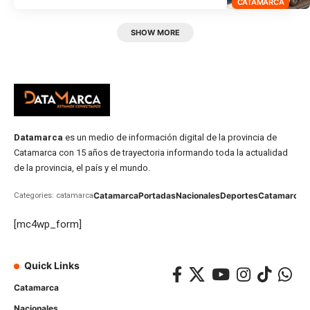
CATAMARCA
SHOW MORE
Datamarca
es un medio de información digital de la provincia de
Catamarca con 15 años de trayectoria informando toda la actualidad
de la provincia, el país y el mundo.
Catamarca
Portadas
Nacionales
Deportes
Catamarca
C
Categories: catamarca
[mc4wp_form]
Quick Links
Catamarca
Nacionales