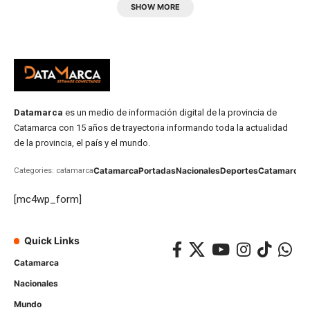
SHOW MORE
Datamarca
es un medio de información digital de la provincia de
Catamarca con 15 años de trayectoria informando toda la actualidad
de la provincia, el país y el mundo.
Catamarca
Portadas
Nacionales
Deportes
Catamarca
C
Categories: catamarca
[mc4wp_form]
Quick Links
Catamarca
Nacionales
Mundo