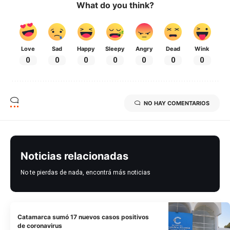
What do you think?
Love
Sad
Happy
Sleepy
Angry
Dead
Wink
0
0
0
0
0
0
0
NO HAY COMENTARIOS
Noticias relacionadas
No te pierdas de nada, encontrá más noticias
Catamarca sumó 17 nuevos casos positivos
de coronavirus