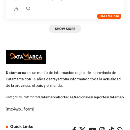
CATAMARCA
SHOW MORE
Datamarca
es un medio de información digital de la provincia de
Catamarca con 15 años de trayectoria informando toda la actualidad
de la provincia, el país y el mundo.
Catamarca
Portadas
Nacionales
Deportes
Catamarca
C
Categories: catamarca
[mc4wp_form]
Quick Links