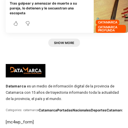
Tras golpear y amenazar de muerte a su
pareja, lo detienen y le secuestran una
escopeta
CATAMARCA
CATAMARCA
PROFUNDA
SHOW MORE
Datamarca
es un medio de información digital de la provincia de
Catamarca con 15 años de trayectoria informando toda la actualidad
de la provincia, el país y el mundo.
Catamarca
Portadas
Nacionales
Deportes
Catamarca
C
Categories: catamarca
[mc4wp_form]