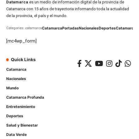
Datamarca
es un medio de información digital de la provincia de
Catamarca con 15 años de trayectoria informando toda la actualidad
de la provincia, el país y el mundo.
Catamarca
Portadas
Nacionales
Deportes
Catamarca
C
Categories: catamarca
[mc4wp_form]
Quick Links
Catamarca
Nacionales
Mundo
Catamarca Profunda
Entretenimiento
Deportes
Salud y Bienestar
Data Verde