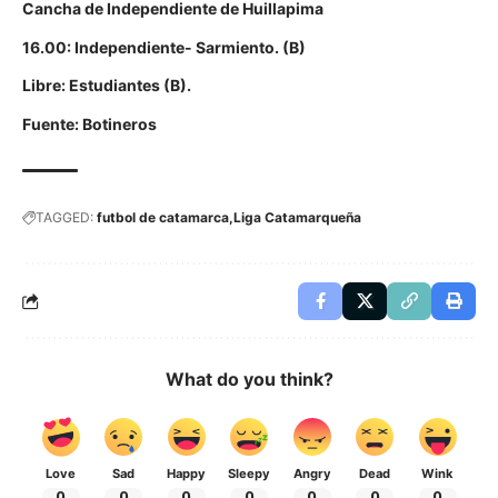
Cancha de Independiente de Huillapima
16.00: Independiente- Sarmiento. (B)
Libre: Estudiantes (B).
Fuente: Botineros
TAGGED:
futbol de catamarca
Liga Catamarqueña
What do you think?
Love
Sad
Happy
Sleepy
Angry
Dead
Wink
0
0
0
0
0
0
0