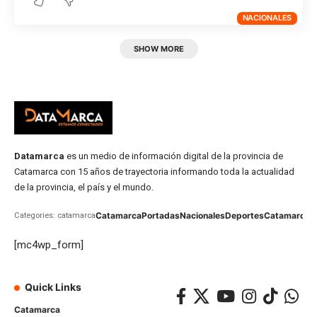
NACIONALES
SHOW MORE
Datamarca
es un medio de información digital de la provincia de
Catamarca con 15 años de trayectoria informando toda la actualidad
de la provincia, el país y el mundo.
Catamarca
Portadas
Nacionales
Deportes
Catamarca
C
Categories: catamarca
[mc4wp_form]
Quick Links
Catamarca