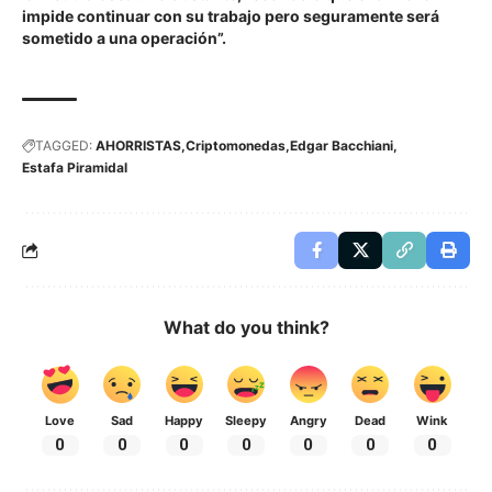
impide continuar con su trabajo pero seguramente será
sometido a una operación”.
TAGGED:
AHORRISTAS
Criptomonedas
Edgar Bacchiani
Estafa Piramidal
What do you think?
Love
Sad
Happy
Sleepy
Angry
Dead
Wink
0
0
0
0
0
0
0