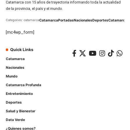
Catamarca con 15 años de trayectoria informando toda la actualidad
de la provincia, el país y el mundo.
Catamarca
Portadas
Nacionales
Deportes
Catamarca
C
Categories: catamarca
[mc4wp_form]
Quick Links
Catamarca
Nacionales
Mundo
Catamarca Profunda
Entretenimiento
Deportes
Salud y Bienestar
Data Verde
¿Quienes somos?