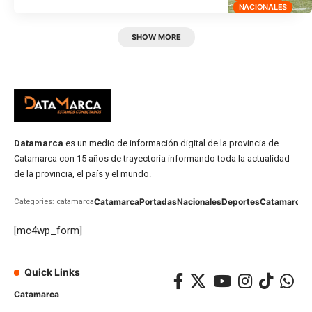
NACIONALES
SHOW MORE
Datamarca
es un medio de información digital de la provincia de
Catamarca con 15 años de trayectoria informando toda la actualidad
de la provincia, el país y el mundo.
Catamarca
Portadas
Nacionales
Deportes
Catamarca
C
Categories: catamarca
[mc4wp_form]
Quick Links
Catamarca