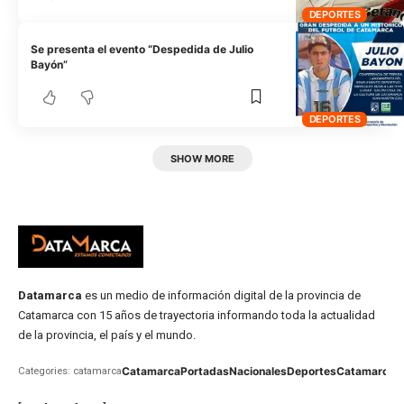
DEPORTES
Se presenta el evento “Despedida de Julio
Bayón”
DEPORTES
SHOW MORE
Datamarca
es un medio de información digital de la provincia de
Catamarca con 15 años de trayectoria informando toda la actualidad
de la provincia, el país y el mundo.
Catamarca
Portadas
Nacionales
Deportes
Catamarca
C
Categories: catamarca