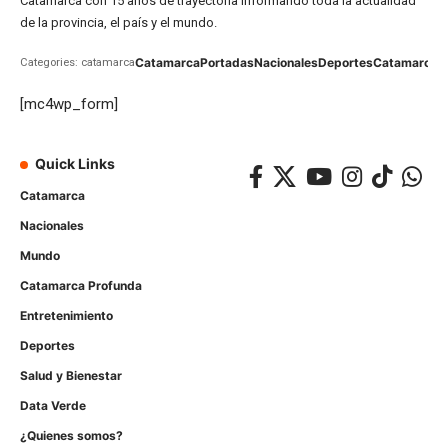
Catamarca con 15 años de trayectoria informando toda la actualidad
de la provincia, el país y el mundo.
Catamarca
Portadas
Nacionales
Deportes
Catamarca
C
Categories: catamarca
[mc4wp_form]
Quick Links
Catamarca
Nacionales
Mundo
Catamarca Profunda
Entretenimiento
Deportes
Salud y Bienestar
Data Verde
¿Quienes somos?