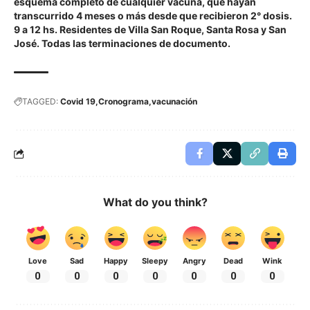
esquema completo de cualquier vacuna, que hayan
transcurrido 4 meses o más desde que recibieron 2° dosis.
9 a 12 hs. Residentes de Villa San Roque, Santa Rosa y San
José. Todas las terminaciones de documento.
TAGGED:
Covid 19
Cronograma
vacunación
What do you think?
Love
Sad
Happy
Sleepy
Angry
Dead
Wink
0
0
0
0
0
0
0