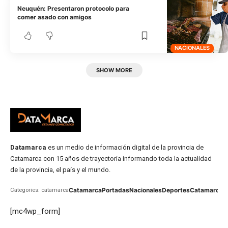
Neuquén: Presentaron protocolo para
comer asado con amigos
NACIONALES
SHOW MORE
Datamarca
es un medio de información digital de la provincia de
Catamarca con 15 años de trayectoria informando toda la actualidad
de la provincia, el país y el mundo.
Catamarca
Portadas
Nacionales
Deportes
Catamarca
C
Categories: catamarca
[mc4wp_form]