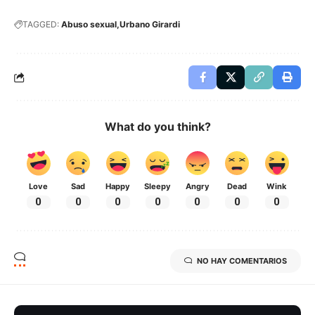
TAGGED:
Abuso sexual
Urbano Girardi
What do you think?
Love
Sad
Happy
Sleepy
Angry
Dead
Wink
0
0
0
0
0
0
0
NO HAY COMENTARIOS