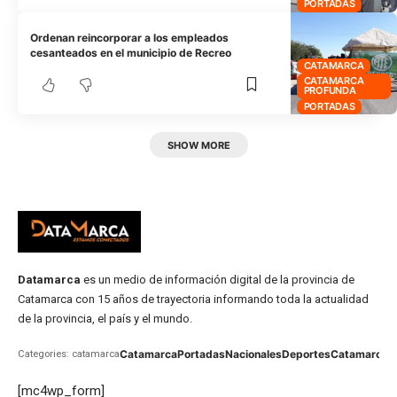
PORTADAS
Ordenan reincorporar a los empleados
cesanteados en el municipio de Recreo
CATAMARCA
CATAMARCA
PROFUNDA
PORTADAS
SHOW MORE
Datamarca
es un medio de información digital de la provincia de
Catamarca con 15 años de trayectoria informando toda la actualidad
de la provincia, el país y el mundo.
Catamarca
Portadas
Nacionales
Deportes
Catamarca
C
Categories: catamarca
[mc4wp_form]