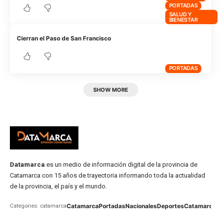
PORTADAS
SALUD Y
BIENESTAR
Cierran el Paso de San Francisco
PORTADAS
SHOW MORE
Datamarca
es un medio de información digital de la provincia de
Catamarca con 15 años de trayectoria informando toda la actualidad
de la provincia, el país y el mundo.
Catamarca
Portadas
Nacionales
Deportes
Catamarca
C
Categories: catamarca