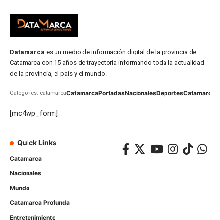
Datamarca
es un medio de información digital de la provincia de
Catamarca con 15 años de trayectoria informando toda la actualidad
de la provincia, el país y el mundo.
Catamarca
Portadas
Nacionales
Deportes
Catamarca
C
Categories: catamarca
[mc4wp_form]
Quick Links
Catamarca
Nacionales
Mundo
Catamarca Profunda
Entretenimiento