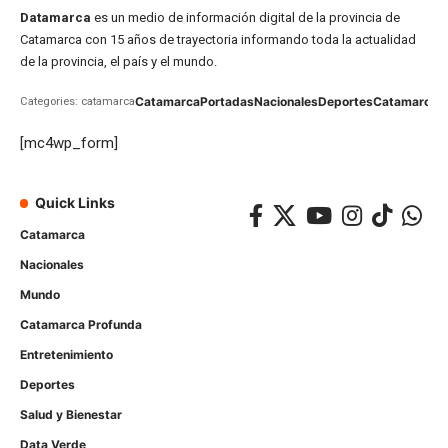
Datamarca
es un medio de información digital de la provincia de
Catamarca con 15 años de trayectoria informando toda la actualidad
de la provincia, el país y el mundo.
Catamarca
Portadas
Nacionales
Deportes
Catamarca
C
Categories: catamarca
[mc4wp_form]
Quick Links
Catamarca
Nacionales
Mundo
Catamarca Profunda
Entretenimiento
Deportes
Salud y Bienestar
Data Verde