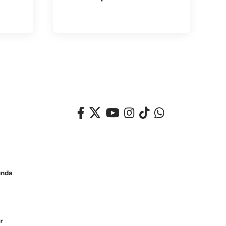
unda
r