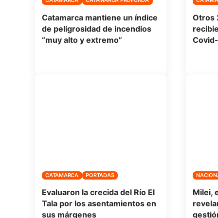
CATAMARCA
CATAMARCA PROFUNDA
CATAM
Catamarca mantiene un índice
Otros 
de peligrosidad de incendios
recibi
“muy alto y extremo”
Covid
CATAMARCA
PORTADAS
NACION
Evaluaron la crecida del Río El
Milei, 
Tala por los asentamientos en
revela
sus márgenes
gestión