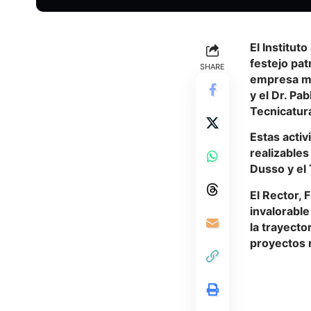
El Institut
festejo pat
SHARE
empresa mi
y el Dr. Pa
Tecnicatura
Estas activ
realizables
Dusso y el
El Rector, 
invalorabl
la trayecto
proyectos 