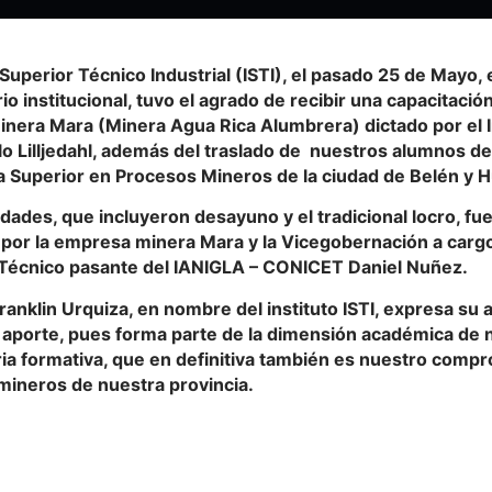
o Superior Técnico Industrial (ISTI), el pasado 25 de Mayo,
rio institucional, tuvo el agrado de recibir una capacitació
nera Mara (Minera Agua Rica Alumbrera) dictado por el I
blo Lilljedahl, además del traslado de nuestros alumnos de
 Superior en Procesos Mineros de la ciudad de Belén y Hu
idades, que incluyeron desayuno y el tradicional locro, f
 por la empresa minera Mara y la Vicegobernación a cargo
 Técnico pasante del IANIGLA – CONICET Daniel Nuñez.
Franklin Urquiza, en nombre del instituto ISTI, expresa su
e aporte, pues forma parte de la dimensión académica de
ria formativa, que en definitiva también es nuestro comp
mineros de nuestra provincia.