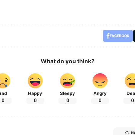
FACEBOOK
What do you think?
Sad
Happy
Sleepy
Angry
De
0
0
0
0
0
N