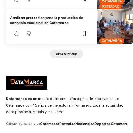
CATAMARCA
PORTADAS
Analizan protocolos para la producción de
cannabis medicinal en Catamarca
CATAMARCA
SHOW MORE
Datamarca
es un medio de información digital de la provincia de
Catamarca con 15 años de trayectoria informando toda la actualidad
de la provincia, el país y el mundo.
Catamarca
Portadas
Nacionales
Deportes
Catamarca
C
Categories: catamarca