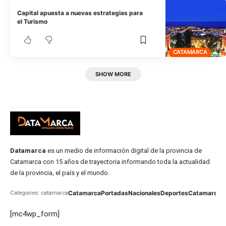
Capital apuesta a nuevas estrategias para
el Turismo
CATAMARCA
SHOW MORE
Datamarca
es un medio de información digital de la provincia de
Catamarca con 15 años de trayectoria informando toda la actualidad
de la provincia, el país y el mundo.
Catamarca
Portadas
Nacionales
Deportes
Catamarca
C
Categories: catamarca
[mc4wp_form]