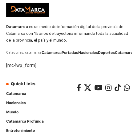
Datamarca
es un medio de información digital de la provincia de
Catamarca con 15 años de trayectoria informando toda la actualidad
de la provincia, el país y el mundo.
Catamarca
Portadas
Nacionales
Deportes
Catamarca
C
Categories: catamarca
[mc4wp_form]
Quick Links
Catamarca
Nacionales
Mundo
Catamarca Profunda
Entretenimiento