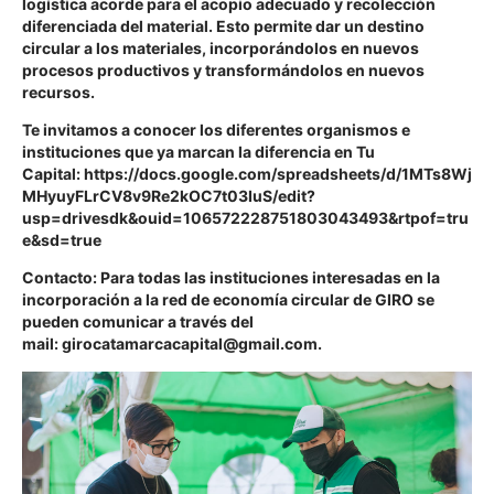
logística acorde para el acopio adecuado y recolección
diferenciada del material. Esto permite dar un destino
circular a los materiales, incorporándolos en nuevos
procesos productivos y transformándolos en nuevos
recursos.
Te invitamos a conocer los diferentes organismos e
instituciones que ya marcan la diferencia en Tu
Capital:
https://docs.google.com/spreadsheets/d/1MTs8Wj
MHyuyFLrCV8v9Re2kOC7t03IuS/edit?
usp=drivesdk&ouid=106572228751803043493&rtpof=tru
e&sd=true
Contacto:
Para todas las instituciones interesadas en la
incorporación a la red de economía circular de GIRO se
pueden comunicar a través del
mail:
girocatamarcacapital@gmail.com
.