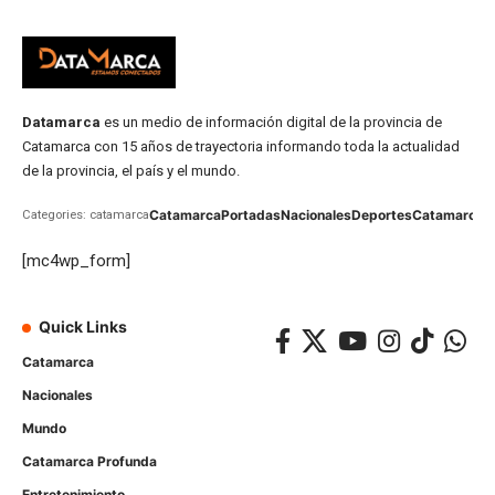
Datamarca
es un medio de información digital de la provincia de
Catamarca con 15 años de trayectoria informando toda la actualidad
de la provincia, el país y el mundo.
Catamarca
Portadas
Nacionales
Deportes
Catamarca
C
Categories: catamarca
[mc4wp_form]
Quick Links
Catamarca
Nacionales
Mundo
Catamarca Profunda
Entretenimiento