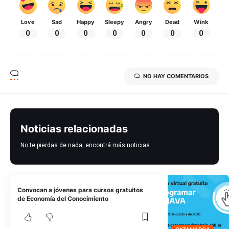
Love
Sad
Happy
Sleepy
Angry
Dead
Wink
0
0
0
0
0
0
0
NO HAY COMENTARIOS
Noticias relacionadas
No te pierdas de nada, encontrá más noticias
Convocan a jóvenes para cursos gratuitos
de Economía del Conocimiento