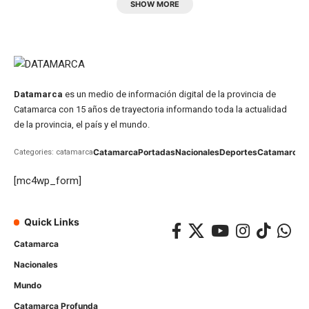
SHOW MORE
Datamarca
es un medio de información digital de la provincia de
Catamarca con 15 años de trayectoria informando toda la actualidad
de la provincia, el país y el mundo.
Catamarca
Portadas
Nacionales
Deportes
Catamarca
C
Categories: catamarca
[mc4wp_form]
Quick Links
Catamarca
Nacionales
Mundo
Catamarca Profunda