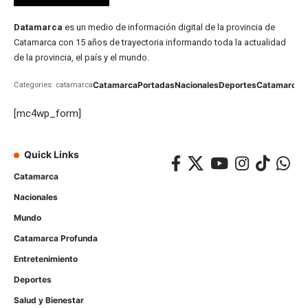
Datamarca
es un medio de información digital de la provincia de
Catamarca con 15 años de trayectoria informando toda la actualidad
de la provincia, el país y el mundo.
Catamarca
Portadas
Nacionales
Deportes
Catamarca
C
Categories: catamarca
[mc4wp_form]
Quick Links
Catamarca
Nacionales
Mundo
Catamarca Profunda
Entretenimiento
Deportes
Salud y Bienestar