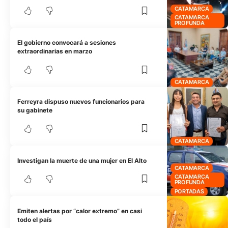
CATAMARCA
CATAMARCA
PROFUNDA
El gobierno convocará a sesiones
extraordinarias en marzo
CATAMARCA
Ferreyra dispuso nuevos funcionarios para
su gabinete
CATAMARCA
Investigan la muerte de una mujer en El Alto
CATAMARCA
CATAMARCA
PROFUNDA
PORTADAS
Emiten alertas por “calor extremo” en casi
todo el país