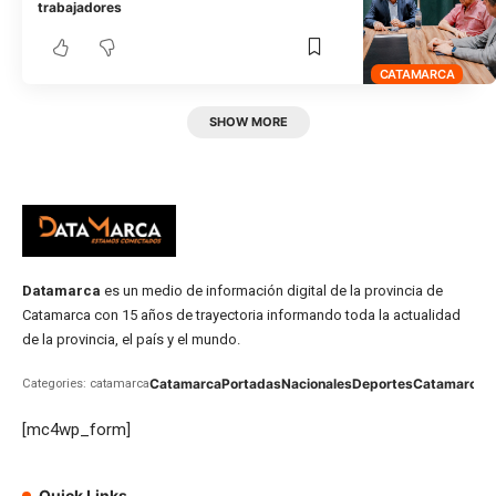
trabajadores
CATAMARCA
SHOW MORE
Datamarca
es un medio de información digital de la provincia de
Catamarca con 15 años de trayectoria informando toda la actualidad
de la provincia, el país y el mundo.
Catamarca
Portadas
Nacionales
Deportes
Catamarca
C
Categories: catamarca
[mc4wp_form]
Quick Links