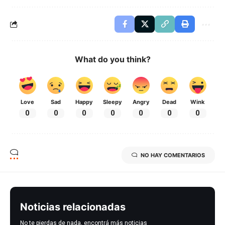
What do you think?
Love
Sad
Happy
Sleepy
Angry
Dead
Wink
0
0
0
0
0
0
0
NO HAY COMENTARIOS
Noticias relacionadas
No te pierdas de nada, encontrá más noticias