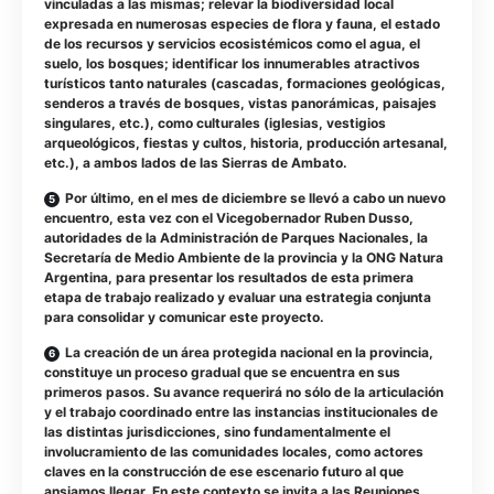
vinculadas a las mismas; relevar la biodiversidad local
expresada en numerosas especies de flora y fauna, el estado
de los recursos y servicios ecosistémicos como el agua, el
suelo, los bosques; identificar los innumerables atractivos
turísticos tanto naturales (cascadas, formaciones geológicas,
senderos a través de bosques, vistas panorámicas, paisajes
singulares, etc.), como culturales (iglesias, vestigios
arqueológicos, fiestas y cultos, historia, producción artesanal,
etc.), a ambos lados de las Sierras de Ambato.
Por último, en el mes de diciembre se llevó a cabo un nuevo
encuentro, esta vez con el Vicegobernador Ruben Dusso,
autoridades de la Administración de Parques Nacionales, la
Secretaría de Medio Ambiente de la provincia y la ONG Natura
Argentina, para presentar los resultados de esta primera
etapa de trabajo realizado y evaluar una estrategia conjunta
para consolidar y comunicar este proyecto.
La creación de un área protegida nacional en la provincia,
constituye un proceso gradual que se encuentra en sus
primeros pasos. Su avance requerirá no sólo de la articulación
y el trabajo coordinado entre las instancias institucionales de
las distintas jurisdicciones, sino fundamentalmente el
involucramiento de las comunidades locales, como actores
claves en la construcción de ese escenario futuro al que
ansiamos llegar. En este contexto se invita a las Reuniones