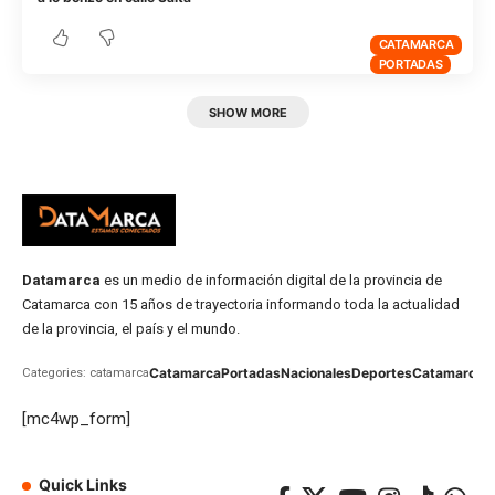
CATAMARCA
PORTADAS
SHOW MORE
Datamarca
es un medio de información digital de la provincia de
Catamarca con 15 años de trayectoria informando toda la actualidad
de la provincia, el país y el mundo.
Catamarca
Portadas
Nacionales
Deportes
Catamarca
C
Categories: catamarca
[mc4wp_form]
Quick Links