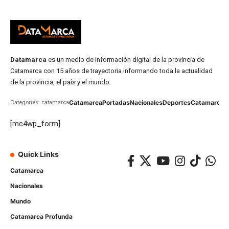
Datamarca
es un medio de información digital de la provincia de
Catamarca con 15 años de trayectoria informando toda la actualidad
de la provincia, el país y el mundo.
Catamarca
Portadas
Nacionales
Deportes
Catamarca
C
Categories: catamarca
[mc4wp_form]
Quick Links
Catamarca
Nacionales
Mundo
Catamarca Profunda