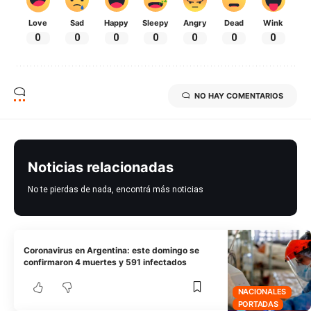
Love
Sad
Happy
Sleepy
Angry
Dead
Wink
0
0
0
0
0
0
0
NO HAY COMENTARIOS
Noticias relacionadas
No te pierdas de nada, encontrá más noticias
Coronavirus en Argentina: este domingo se
confirmaron 4 muertes y 591 infectados
NACIONALES
PORTADAS