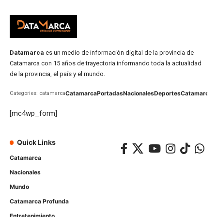
Datamarca
es un medio de información digital de la provincia de
Catamarca con 15 años de trayectoria informando toda la actualidad
de la provincia, el país y el mundo.
Catamarca
Portadas
Nacionales
Deportes
Catamarca
C
Categories: catamarca
[mc4wp_form]
Quick Links
Catamarca
Nacionales
Mundo
Catamarca Profunda
Entretenimiento