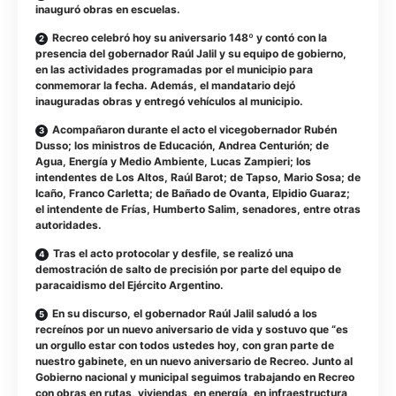
inauguró obras en escuelas.
Recreo celebró hoy su aniversario 148º y contó con la
presencia del gobernador Raúl Jalil y su equipo de gobierno,
en las actividades programadas por el municipio para
conmemorar la fecha. Además, el mandatario dejó
inauguradas obras y entregó vehículos al municipio.
Acompañaron durante el acto el vicegobernador Rubén
Dusso; los ministros de Educación, Andrea Centurión; de
Agua, Energía y Medio Ambiente, Lucas Zampieri; los
intendentes de Los Altos, Raúl Barot; de Tapso, Mario Sosa; de
Icaño, Franco Carletta; de Bañado de Ovanta, Elpidio Guaraz;
el intendente de Frías, Humberto Salim, senadores, entre otras
autoridades.
Tras el acto protocolar y desfile, se realizó una
demostración de salto de precisión por parte del equipo de
paracaidismo del Ejército Argentino.
En su discurso, el gobernador Raúl Jalil saludó a los
recreínos por un nuevo aniversario de vida y sostuvo que “es
un orgullo estar con todos ustedes hoy, con gran parte de
nuestro gabinete, en un nuevo aniversario de Recreo. Junto al
Gobierno nacional y municipal seguimos trabajando en Recreo
con obras en rutas, viviendas, en energía, en infraestructura