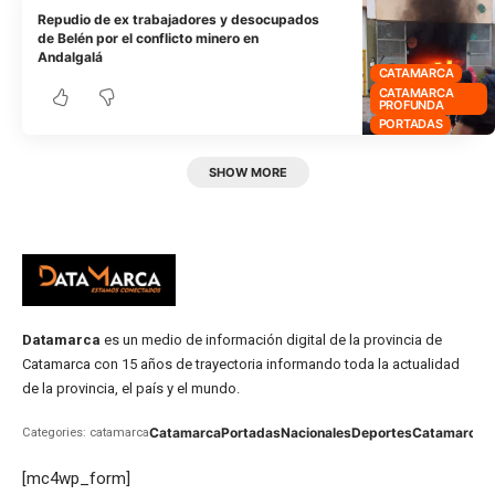
Repudio de ex trabajadores y desocupados
de Belén por el conflicto minero en
Andalgalá
CATAMARCA
CATAMARCA
PROFUNDA
PORTADAS
SHOW MORE
Datamarca
es un medio de información digital de la provincia de
Catamarca con 15 años de trayectoria informando toda la actualidad
de la provincia, el país y el mundo.
Catamarca
Portadas
Nacionales
Deportes
Catamarca
C
Categories: catamarca
[mc4wp_form]