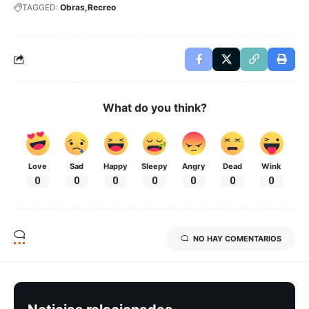
TAGGED:
Obras
Recreo
What do you think?
Love
Sad
Happy
Sleepy
Angry
Dead
Wink
0
0
0
0
0
0
0
NO HAY COMENTARIOS