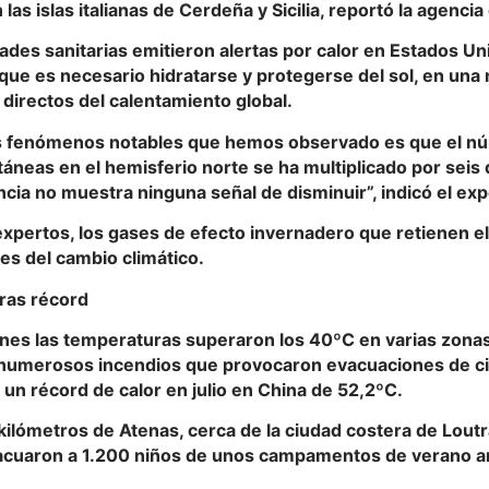
las islas italianas de Cerdeña y Sicilia, reportó la agencia
ades sanitarias emitieron alertas por calor en Estados Uni
ue es necesario hidratarse y protegerse del sol, en una 
 directos del calentamiento global.
s fenómenos notables que hemos observado es que el nú
táneas en el hemisferio norte se ha multiplicado por seis
cia no muestra ninguna señal de disminuir”, indicó el ex
xpertos, los gases de efecto invernadero que retienen el
es del cambio climático.
ras récord
unes las temperaturas superaron los 40ºC en varias zonas
 numerosos incendios que provocaron evacuaciones de c
 un récord de calor en julio en China de 52,2ºC.
ilómetros de Atenas, cerca de la ciudad costera de Loutra
acuaron a 1.200 niños de unos campamentos de verano 