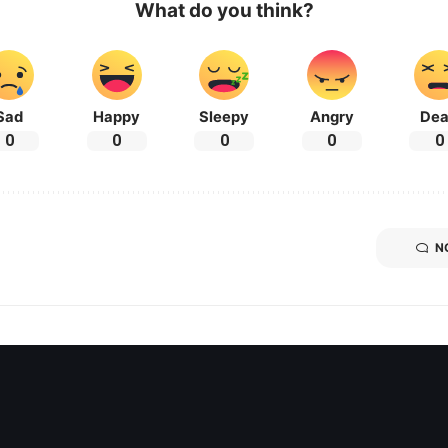
What do you think?
Sad
Happy
Sleepy
Angry
De
0
0
0
0
0
N