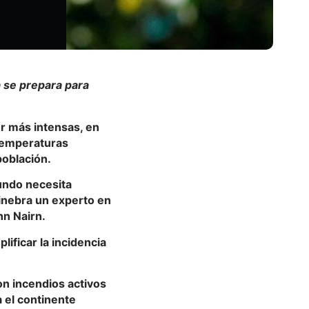
a se prepara para
r más intensas, en
temperaturas
población.
mundo necesita
Ginebra un experto en
hn Nairn.
ificar la incidencia
on incendios activos
 el continente