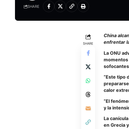
SHARE
China alca
enfrentar l
SHARE
La ONU adv
momentos e
sofocantes
“Este tipo 
prepararse 
calor extr
“El fenómen
y la intens
La canícula
en Grecia y