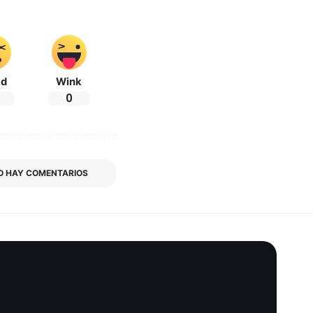
ad
Wink
0
O HAY COMENTARIOS