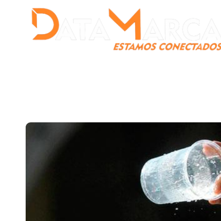
Catamarca
Nacionales
Mundo
Catamarca Pr
¿Quienes somos?