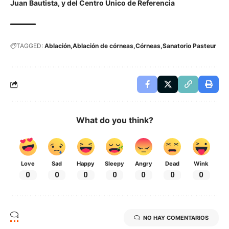
Juan Bautista, y del Centro Único de Referencia
TAGGED:
Ablación
Ablación de córneas
Córneas
Sanatorio Pasteur
What do you think?
Love
Sad
Happy
Sleepy
Angry
Dead
Wink
0
0
0
0
0
0
0
NO HAY COMENTARIOS