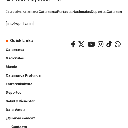
de la provincia, el país y el mundo.
Catamarca
Portadas
Nacionales
Deportes
Catamarca
C
Categories: catamarca
[mc4wp_form]
Quick Links
Catamarca
Nacionales
Mundo
Catamarca Profunda
Entretenimiento
Deportes
Salud y Bienestar
Data Verde
¿Quienes somos?
Contacto