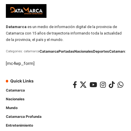
Datamarca
es un medio de información digital de la provincia de
Catamarca con 15 años de trayectoria informando toda la actualidad
de la provincia, el país y el mundo.
Catamarca
Portadas
Nacionales
Deportes
Catamarca
C
Categories: catamarca
[mc4wp_form]
Quick Links
Catamarca
Nacionales
Mundo
Catamarca Profunda
Entretenimiento