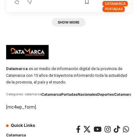
CATAMARCA
PORTADAS
SHOW MORE
Datamarca
es un medio de información digital de la provincia de
Catamarca con 15 años de trayectoria informando toda la actualidad
de la provincia, el país y el mundo.
Catamarca
Portadas
Nacionales
Deportes
Catamarca
C
Categories: catamarca
[mc4wp_form]
Quick Links
Catamarca