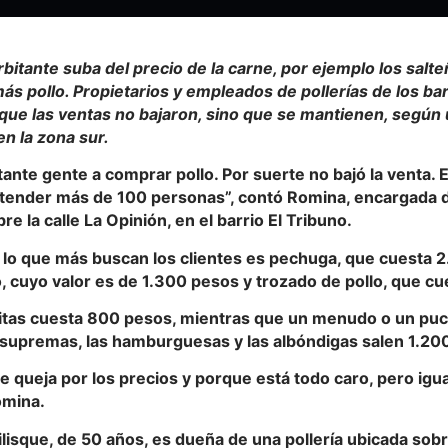
rbitante suba del precio de la carne, por ejemplo los salt
s pollo. Propietarios y empleados de pollerías de los barr
 que las ventas no bajaron, sino que se mantienen, según
n la zona sur.
ante gente a comprar pollo. Por suerte no bajó la venta.
ender más de 100 personas”, contó Romina, encargada de
re la calle La Opinión, en el barrio El Tribuno.
lo que más buscan los clientes es pechuga, que cuesta 2.
 cuyo valor es de 1.300 pesos y trozado de pollo, que cu
 alitas cuesta 800 pesos, mientras que un menudo o un pu
supremas, las hamburguesas y las albóndigas salen 1.200 
e queja por los precios y porque está todo caro, pero igua
omina.
ilisque, de 50 años, es dueña de una pollería ubicada sob