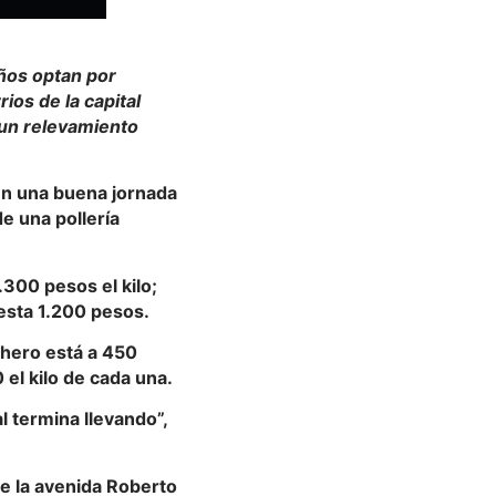
eños optan por
ios de la capital
 un relevamiento
 En una buena jornada
 una pollería
300 pesos el kilo;
esta 1.200 pesos.
chero está a 450
el kilo de cada una.
l termina llevando”,
re la avenida Roberto