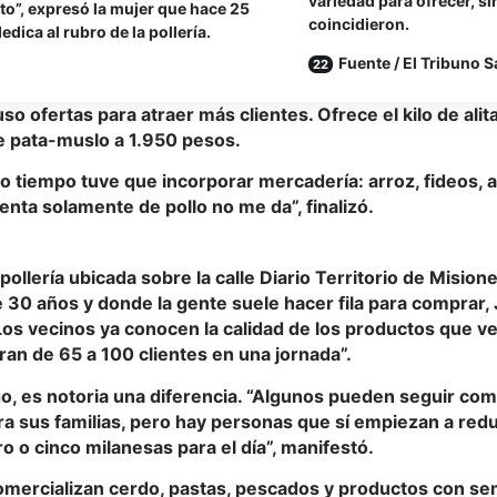
variedad para ofrecer, sin
to”, expresó la mujer que hace 25
coincidieron.
edica al rubro de la pollería.
Fuente / El Tribuno S
so ofertas para atraer más clientes. Ofrece el kilo de alit
de pata-muslo a 1.950 pesos.
mo tiempo tuve que incorporar mercadería: arroz, fideos, a
enta solamente de pollo no me da”, finalizó.
ollería ubicada sobre la calle Diario Territorio de Mision
30 años y donde la gente suele hacer fila para comprar, 
Los vecinos ya conocen la calidad de los productos que 
ran de 65 a 100 clientes en una jornada”.
o, es notoria una diferencia. “Algunos pueden seguir com
ra sus familias, pero hay personas que sí empiezan a reduc
ro o cinco milanesas para el día”, manifestó.
mercializan cerdo, pastas, pescados y productos con sem