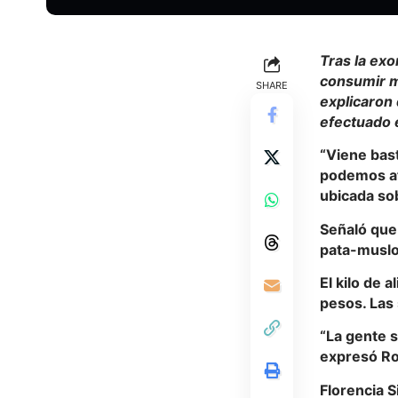
Tras la exo
consumir má
SHARE
explicaron
efectuado e
“Viene bast
podemos at
ubicada sob
Señaló que 
pata-muslo,
El kilo de
pesos. Las 
“La gente s
expresó R
Florencia S