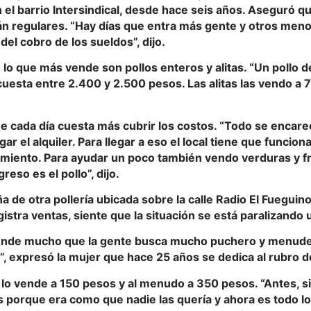
el barrio Intersindical, desde hace seis años. Aseguró qu
án regulares. “Hay días que entra más gente y otros men
 del cobro de los sueldos”, dijo.
lo que más vende son pollos enteros y alitas. “Un pollo d
cuesta entre 2.400 y 2.500 pesos. Las alitas las vendo a 7
 cada día cuesta más cubrir los costos. “Todo se encarec
ar el alquiler. Para llegar a eso el local tiene que funcion
miento. Para ayudar un poco también vendo verduras y fr
greso es el pollo”, dijo.
a de otra pollería ubicada sobre la calle Radio El Fueguino
istra ventas, siente que la situación se está paralizando 
nde mucho que la gente busca mucho puchero y menuden
, expresó la mujer que hace 25 años se dedica al rubro de 
 lo vende a 150 pesos y al menudo a 350 pesos. “Antes, 
 porque era como que nadie las quería y ahora es todo lo 