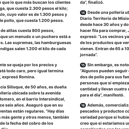
 que lo que más buscan los clientes
da”, finalizó.
a, que cuesta 2.300 pesos el kilo;
Desde una pollería ub
lo, cuyo valor es de 1.300 pesos y
Diario Territorio de Misi
e pollo, que cuesta 1.200 pesos.
desde hace 30 años y do
o de alitas cuesta 800 pesos,
hacer fila para comprar, 
 que un menudo o un puchero está a
expresó: “Los vecinos ya
s. Las supremas, las hamburguesas
de los productos que ve
óndigas salen 1.200 el kilo de cada
vienen. Entran de 65 a 1
jornada”.
nte se queja por los precios y
Sin embargo, es notor
tá todo caro, pero igual termina
“Algunos pueden seguir 
”, expresó Romina.
dos de pollo para sus fam
personas que sí empiezan
cia Silisque, de 50 años, es dueña
cantidad y llevan cuatro
llería ubicada sobre la avenida
para el día”, manifestó.
omero, en el barrio Intersindical,
ce seis años. Aseguró que en su
Además, comercializa
ventas están regulares. “Hay días
pescados y productos co
a más gente y otros menos, también
variedad porque si hubie
e la fecha del cobro de los
creo que si estaríamos u