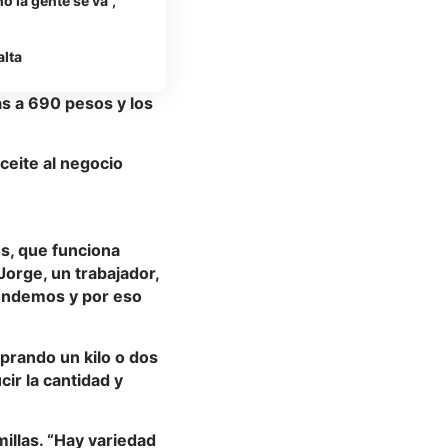
o la gente se va”,
alta
as a 690 pesos y los
ceite al negocio
es, que funciona
Jorge, un trabajador,
vendemos y por eso
prando un kilo o dos
ir la cantidad y
illas. “Hay variedad