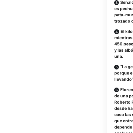
Señaló
es pechug
pata-mus
trozado d
El kil
mientras
450 peso
y las alb
una.
“La ge
porque es
llevando
Floren
de una po
Roberto R
desde ha
caso las 
que entr
depende d