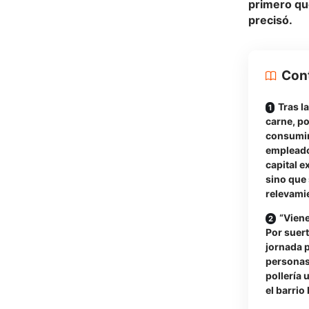
primero qu
precisó.
Con
Tras l
carne, po
consumir
empleados
capital e
sino que
relevamie
“Viene
Por suert
jornada 
personas
pollería 
el barrio