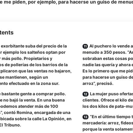
e me piden, por ejemplo, para hacerse un guiso de menud
tents
a exorbitante suba del precio de la
Al puchero lo vende a
r ejemplo los salteños optan por
menudo a 350 pesos. “A
 más pollo. Propietarios y
sobraban estas cosas p
 de pollerías de los barrios de la
nadie las quería y ahora 
xplicaron que las ventas no bajaron,
Es lo primero que me pid
 se mantienen, según un
para hacerse un guiso 
nto efectuado en la zona sur.
arroz”, precisó.
 bastante gente a comprar pollo.
La mujer puso oferta
e no bajó la venta. En una buena
clientes. Ofrece el kilo d
podemos atender más de 100
los dos kilos de pata-mu
”, contó Romina, encargada de una
“En el último tiempo 
ubicada sobre la calle La Opinión, en
mercadería: arroz, fideos
 El Tribuno.
porque la venta solamen