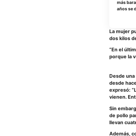
más bara
años se d
La mujer pu
dos kilos 
“En el últi
porque la v
Desde una p
desde hace 
expresó: “
vienen. Ent
Sin embarg
de pollo pa
llevan cuat
Además, co