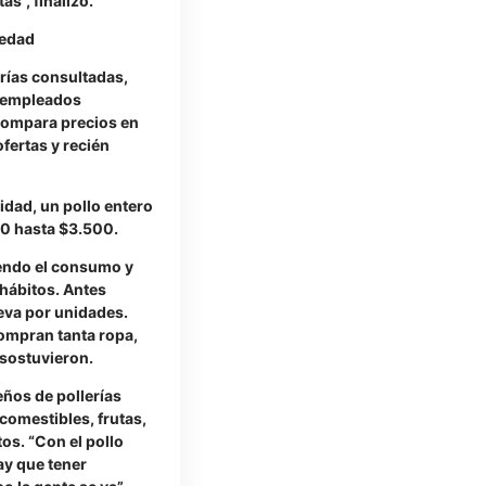
s”, finalizó.
iedad
erías consultadas,
o empleados
 compara precios en
ofertas y recién
lidad, un pollo entero
0 hasta $3.500.
iendo el consumo y
hábitos. Antes
leva por unidades.
ompran tanta ropa,
 sostuvieron.
eños de pollerías
comestibles, frutas,
os. “Con el pollo
ay que tener