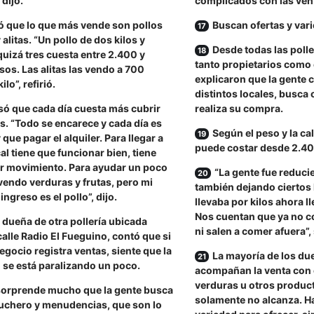
 dijo.
complicados con las venta
ó que lo que más vende son pollos
Buscan ofertas y var
 alitas. “Un pollo de dos kilos y
Desde todas las poll
uizá tres cuesta entre 2.400 y
tanto propietarios com
os. Las alitas las vendo a 700
explicaron que la gente
ilo”, refirió.
distintos locales, busca 
ó que cada día cuesta más cubrir
realiza su compra.
s. “Todo se encarece y cada día es
Según el peso y la ca
 que pagar el alquiler. Para llegar a
puede costar desde 2.40
cal tiene que funcionar bien, tiene
r movimiento. Para ayudar un poco
“La gente fue reduc
vendo verduras y frutas, pero mi
también dejando ciertos 
ingreso es el pollo”, dijo.
llevaba por kilos ahora l
Nos cuentan que ya no c
 dueña de otra pollería ubicada
ni salen a comer afuera”,
calle Radio El Fueguino, contó que si
egocio registra ventas, siente que la
La mayoría de los du
 se está paralizando un poco.
acompañan la venta con 
verduras u otros product
sorprende mucho que la gente busca
solamente no alcanza. H
chero y menudencias, que son lo