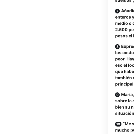
sueldos”,
Añadi
enteros y
medio o q
2.500 pes
pesos el k
Expres
los costo
peor. Hay
eso el lo
que habe
también 
principal 
María,
sobre la 
bien su n
situación
“Me 
mucho pu