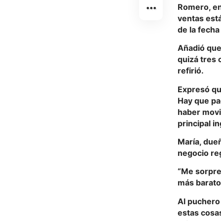
Romero, en 
ventas est
de la fecha
Añadió que 
quizá tres 
refirió.
Expresó que
Hay que pag
haber movi
principal in
María, dueñ
negocio reg
“Me sorpre
más barato”
Al puchero
estas cosas