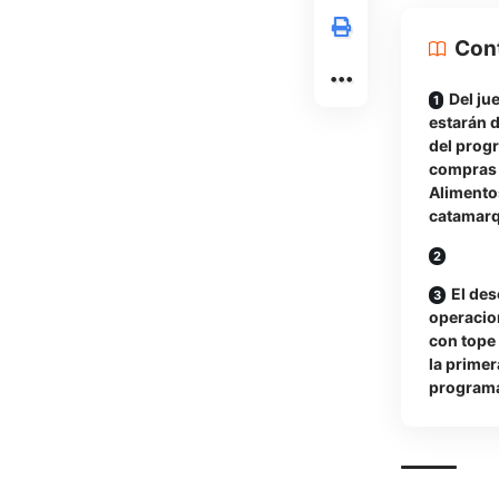
Con
Del ju
estarán 
del prog
compras 
Alimento
catamar
El des
operacion
con tope 
la prime
program