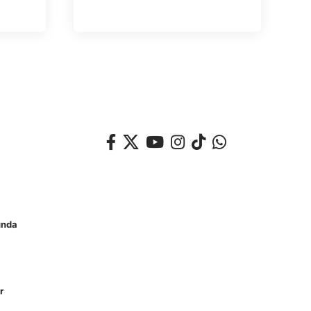
unda
r