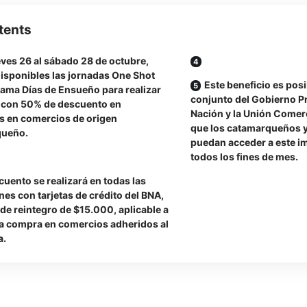
tents
eves 26 al sábado 28 de octubre,
disponibles las jornadas One Shot
Este beneficio es posi
rama Días de Ensueño para realizar
conjunto del Gobierno Pr
con 50% de descuento en
Nación y la Unión Comer
s en comercios de origen
que los catamarqueños 
queño.
puedan acceder a este i
todos los fines de mes.
cuento se realizará en todas las
es con tarjetas de crédito del BNA,
de reintegro de $15.000, aplicable a
ra compra en comercios adheridos al
a.