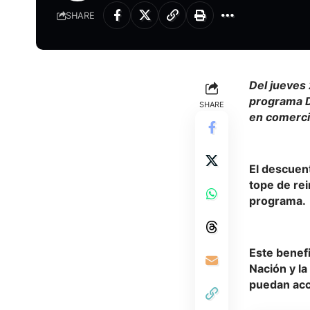
SHARE
Del jueves 
programa D
SHARE
en comerci
El descuent
tope de rei
programa.
Este benefi
Nación y l
puedan acc