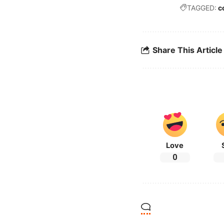
TAGGED:
c
Share This Article
Love
0