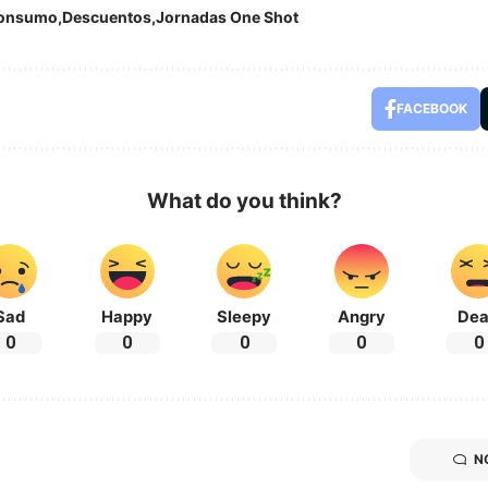
onsumo
Descuentos
Jornadas One Shot
FACEBOOK
What do you think?
Sad
Happy
Sleepy
Angry
De
0
0
0
0
0
N