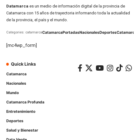
Datamarca
es un medio de información digital de la provincia de
Catamarca con 15 años de trayectoria informando toda la actualidad
de la provincia, el país y el mundo.
Catamarca
Portadas
Nacionales
Deportes
Catamarca
C
Categories: catamarca
[mc4wp_form]
Quick Links
Catamarca
Nacionales
Mundo
Catamarca Profunda
Entretenimiento
Deportes
Salud y Bienestar
Data Verde