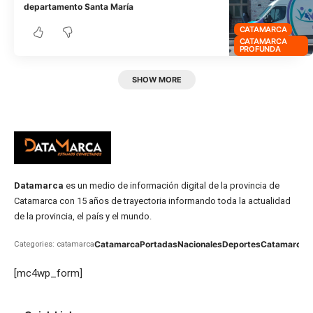
departamento Santa María
CATAMARCA
CATAMARCA
PROFUNDA
SHOW MORE
Datamarca
es un medio de información digital de la provincia de
Catamarca con 15 años de trayectoria informando toda la actualidad
de la provincia, el país y el mundo.
Catamarca
Portadas
Nacionales
Deportes
Catamarca
C
Categories: catamarca
[mc4wp_form]